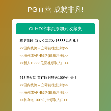
PG直营-成就非凡!
Ctrl+D将本页添加到收藏夹
尊龙凯时-新人立享高达16888见面礼！
<<国内线路→立即前往(防封)>>
<<海外或VPN线路(邮箱注册)>>
<<新人16888见面礼领取入口>>
918博天堂-首存限时赠送100%礼金！
<<国内线路→立即前往(防封)>>
<<海外或VPN线路(邮箱注册)>>
<<首存送100%礼金领取入口>>